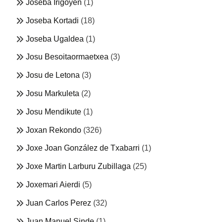
Joseba Irigoyen
(1)
Joseba Kortadi
(18)
Joseba Ugaldea
(1)
Josu Besoitaormaetxea
(3)
Josu de Letona
(3)
Josu Markuleta
(2)
Josu Mendikute
(1)
Joxan Rekondo
(326)
Joxe Joan González de Txabarri
(1)
Joxe Martin Larburu Zubillaga
(25)
Joxemari Aierdi
(5)
Juan Carlos Perez
(32)
Juan Manuel Sinde
(1)