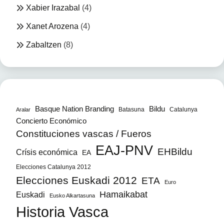
Xabier Irazabal
(4)
Xanet Arozena
(4)
Zabaltzen
(8)
Bildu
Basque Nation Branding
Batasuna
Catalunya
Aralar
Concierto Económico
Constituciones vascas / Fueros
EAJ-PNV
EHBildu
Crísis económica
EA
Elecciones Catalunya 2012
Elecciones Euskadi 2012
ETA
Euro
Hamaikabat
Euskadi
Eusko Alkartasuna
Historia Vasca