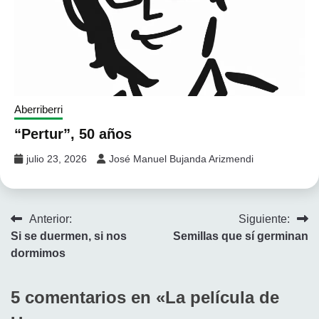
Aberriberri
“Pertur”, 50 años
julio 23, 2026
José Manuel Bujanda Arizmendi
Navegación
Anterior:
Siguiente:
Si se duermen, si nos
Semillas que sí germinan
de
dormimos
entradas
5 comentarios en «
La película de