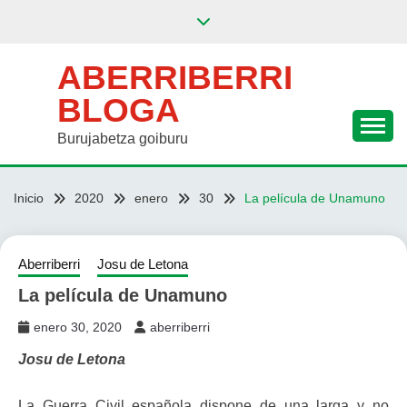
Saltar
al
contenido
ABERRIBERRI
BLOGA
Burujabetza goiburu
Inicio
2020
enero
30
La película de Unamuno
Aberriberri
Josu de Letona
La película de Unamuno
enero 30, 2020
aberriberri
Josu de Letona
La Guerra Civil española dispone de una larga y no