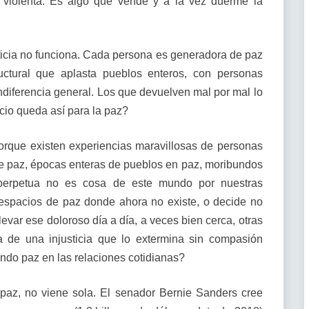
ga violenta. Es algo que vende y a la vez duerme la
sticia no funciona. Cada persona es generadora de paz
ructural que aplasta pueblos enteros, con personas
ndiferencia general. Los que devuelven mal por mal lo
cio queda así para la paz?
porque existen experiencias maravillosas de personas
e paz, épocas enteras de pueblos en paz, moribundos
erpetua no es cosa de este mundo por nuestras
 espacios de paz donde ahora no existe, o decide no
ar ese doloroso día a día, a veces bien cerca, otras
 de una injusticia que lo extermina sin compasión
ndo paz en las relaciones cotidianas?
 paz, no viene sola. El senador Bernie Sanders cree