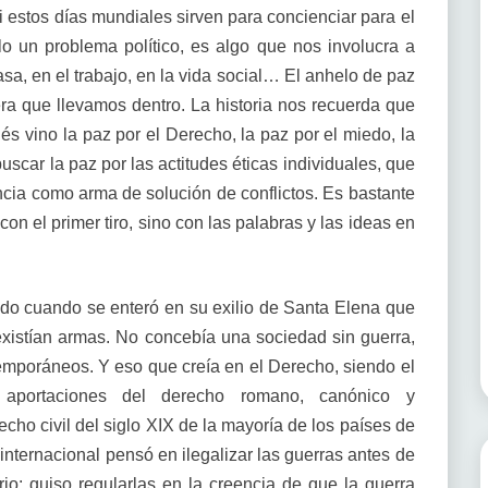
i estos días mundiales sirven para concienciar para el
o un problema político, es algo que nos involucra a
a, en el trabajo, en la vida social… El anhelo de paz
a que llevamos dentro. La historia nos recuerda que
ués vino la paz por el Derecho, la paz por el miedo, la
 buscar la paz por las actitudes éticas individuales, que
ncia como arma de solución de conflictos. Es bastante
con el primer tiro, sino con las palabras y las ideas en
o cuando se enteró en su exilio de Santa Elena que
existían armas. No concebía una sociedad sin guerra,
emporáneos. Y eso que creía en el Derecho, siendo el
 aportaciones del derecho romano, canónico y
echo civil del siglo XIX de la mayoría de los países de
nternacional pensó en ilegalizar las guerras antes de
rio: quiso regularlas en la creencia de que la guerra