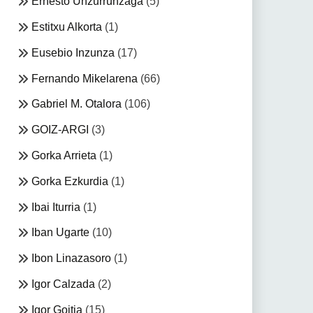
Ernesto Unzurrunzaga
(5)
Estitxu Alkorta
(1)
Eusebio Inzunza
(17)
Fernando Mikelarena
(66)
Gabriel M. Otalora
(106)
GOIZ-ARGI
(3)
Gorka Arrieta
(1)
Gorka Ezkurdia
(1)
Ibai Iturria
(1)
Iban Ugarte
(10)
Ibon Linazasoro
(1)
Igor Calzada
(2)
Igor Goitia
(15)