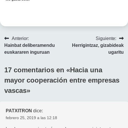
Navegación
Anterior:
Siguiente:
Hainbat deliberamendu
Herrigintzaz, gizabideak
de
euskararen inguruan
ugaritu
entradas
17 comentarios en «
Hacia una
mayor cooperación entre empresas
vascas
»
PATXITRON
dice:
febrero 25, 2019 a las 12:18