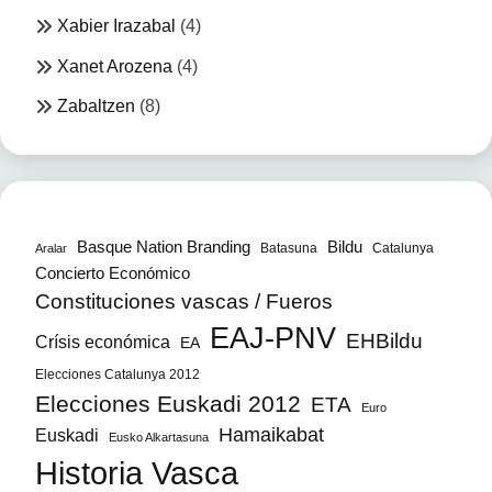
Xabier Irazabal
(4)
Xanet Arozena
(4)
Zabaltzen
(8)
Bildu
Basque Nation Branding
Batasuna
Catalunya
Aralar
Concierto Económico
Constituciones vascas / Fueros
EAJ-PNV
EHBildu
Crísis económica
EA
Elecciones Catalunya 2012
Elecciones Euskadi 2012
ETA
Euro
Hamaikabat
Euskadi
Eusko Alkartasuna
Historia Vasca