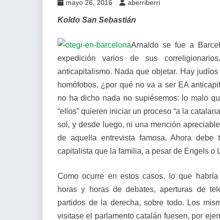
mayo 26, 2016
aberriberri
Koldo San Sebastián
Arnaldo se fue a Barce
expedición varios de sus correligionario
anticapitalismo. Nada que objetar. Hay judíos 
homófobos, ¿por qué no va a ser EA anticapital
no ha dicho nada no supiésemos: lo malo que
“ellos” quieren iniciar un proceso “a la catala
sol, y desde luego, ni una mención apreciabl
de aquella entrevista famosa. Ahora debe 
capitalista que la familia, a pesar de Engels o 
Como ocurre en estos casos, lo que habría
horas y horas de debates, aperturas de tele
partidos de la derecha, sobre todo. Los mis
visitase el parlamento catalán fuesen, por eje