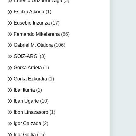
Ernesto Unzurrunzaga
(5)
Estitxu Alkorta
(1)
Eusebio Inzunza
(17)
Fernando Mikelarena
(66)
Gabriel M. Otalora
(106)
GOIZ-ARGI
(3)
Gorka Arrieta
(1)
Gorka Ezkurdia
(1)
Ibai Iturria
(1)
Iban Ugarte
(10)
Ibon Linazasoro
(1)
Igor Calzada
(2)
Igor Goitia
(15)