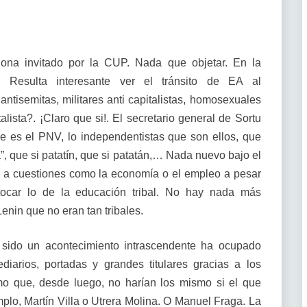
lona invitado por la CUP. Nada que objetar. En la
s. Resulta interesante ver el tránsito de EA al
antisemitas, militares anti capitalistas, homosexuales
ista?. ¡Claro que si!. El secretario general de Sortu
 es el PNV, lo independentistas que son ellos, que
na”, que si patatín, que si patatán,… Nada nuevo bajo el
e a cuestiones como la economía o el empleo a pesar
tocar lo de la educación tribal. No hay nada más
Lenin que no eran tan tribales.
 sido un acontecimiento intrascendente ha ocupado
diarios, portadas y grandes titulares gracias a los
mo que, desde luego, no harían los mismo si el que
mplo, Martín Villa o Utrera Molina. O Manuel Fraga. La