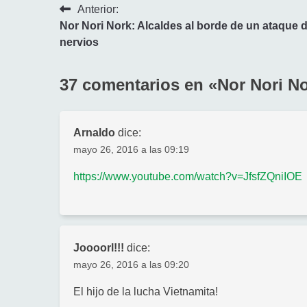
Navegación
Anterior:
Nor Nori Nork: Alcaldes al borde de un ataque 
de
nervios
entradas
37 comentarios en «
Nor Nori No
Arnaldo
dice:
mayo 26, 2016 a las 09:19
https://www.youtube.com/watch?v=JfsfZQniIOE
Joooorl!!!
dice:
mayo 26, 2016 a las 09:20
El hijo de la lucha Vietnamita!