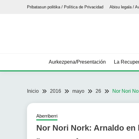
Saltar
Pribatasun politika / Política de Privacidad
Abisu legala / A
al
contenido
Aurkezpena/Presentación
La Recuper
Inicio
2016
mayo
26
Nor Nori Nor
Aberriberri
Nor Nori Nork: Arnaldo en 