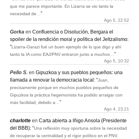
que me parece importante. En Lizarra se vio tanto la
”
necesidad de…
Ago 5, 22:52
Gorka
en
Confluencia o Disolución, Bergara el
spoiler de la rendición moral y política del Jeltzalismo
:
“
Lizarra-Garazi fué un buen ejemplo de lo que digo y ahí
”
tanto la IA como EAJ/PNV entraron junto a muchos…
Ago 5, 10:32
Pello S.
en
Gipuzkoa y sus pueblos pequeños: una
llamada a renovar la democracia local
: “
Juan,
precisamente porque en muchos pueblos pequeños de
Gipuzkoa la práctica hegemonista ha podido arraigar con
”
más facilidad, debido a…
Ago 4, 23:21
charlotte
en
Carta abierta a Iñigo Ansola (Presidente
del BBB)
: “
Una reflexión muy oportuna sobre la necesidad
de recuperar la centralidad y el rigor político en el PNV,