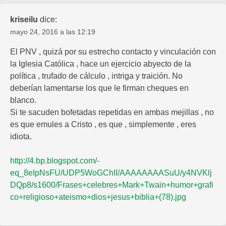
kriseilu
dice:
mayo 24, 2016 a las 12:19
El PNV , quizá por su estrecho contacto y vinculación con
la Iglesia Católica , hace un ejercicio abyecto de la
política , trufado de cálculo , intriga y traición. No
deberían lamentarse los que le firman cheques en
blanco.
Si te sacuden bofetadas repetidas en ambas mejillas , no
es que emules a Cristo , es que , simplemente , eres
idiota.
http://4.bp.blogspot.com/-
eq_8eIpNsFU/UDP5WoGChII/AAAAAAAASuU/y4NVKlj
DQp8/s1600/Frases+celebres+Mark+Twain+humor+grafi
co+religioso+ateismo+dios+jesus+biblia+(78).jpg