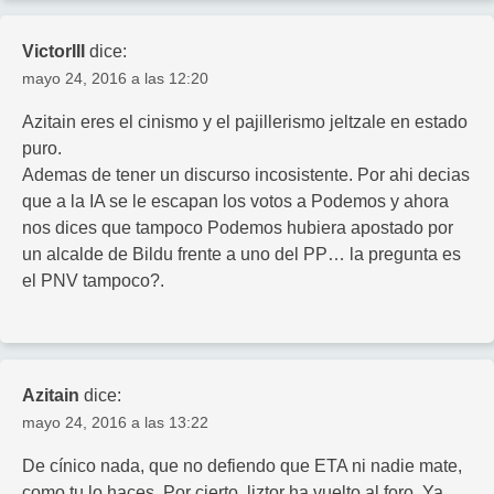
VictorIII
dice:
mayo 24, 2016 a las 12:20
Azitain eres el cinismo y el pajillerismo jeltzale en estado
puro.
Ademas de tener un discurso incosistente. Por ahi decias
que a la IA se le escapan los votos a Podemos y ahora
nos dices que tampoco Podemos hubiera apostado por
un alcalde de Bildu frente a uno del PP… la pregunta es
el PNV tampoco?.
Azitain
dice:
mayo 24, 2016 a las 13:22
De cínico nada, que no defiendo que ETA ni nadie mate,
como tu lo haces. Por cierto, liztor ha vuelto al foro. Ya