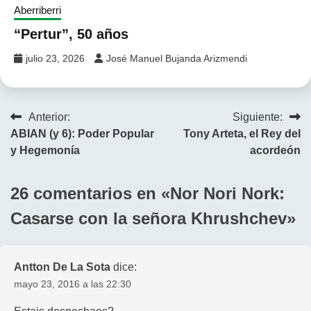
Aberriberri
“Pertur”, 50 años
julio 23, 2026
José Manuel Bujanda Arizmendi
Navegación
Anterior:
Siguiente:
ABIAN (y 6): Poder Popular
Tony Arteta, el Rey del
de
y Hegemonía
acordeón
entradas
26 comentarios en «
Nor Nori Nork:
Casarse con la señora Khrushchev
»
Antton De La Sota
dice:
mayo 23, 2016 a las 22:30