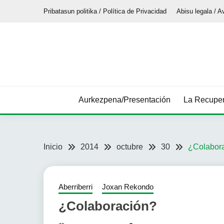
Saltar
Pribatasun politika / Política de Privacidad
Abisu legala / A
al
contenido
Aurkezpena/Presentación
La Recuper
Inicio
2014
octubre
30
¿Colabor
Aberriberri
Joxan Rekondo
¿Colaboración?