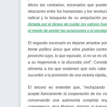
éticos tan contrarios, escenarios que puede
relaciones entre los humanistas y los revoluc
radical y la búsqueda de su aniquilación por
dictada por el deseo de cuidar los valores 
el miedo de perder las posesiones o el prestigio
El segundo escenario es dejarse arrastrar por 
frente político único que ellos podrían cont
provecho suyo, lo que equivale, si no se es ví
a su hegemonía o la discordia civil
”. Consid
alimenta a los que sostienen que solo cabe l
sucumbir a la promisión de una victoria rápida,
El tercero es entender que, “
rechazando 
acepte francamente la cooperación de los co
conservando una autonomía completa res
competencia, dice Maritain, dirigido al trabaj