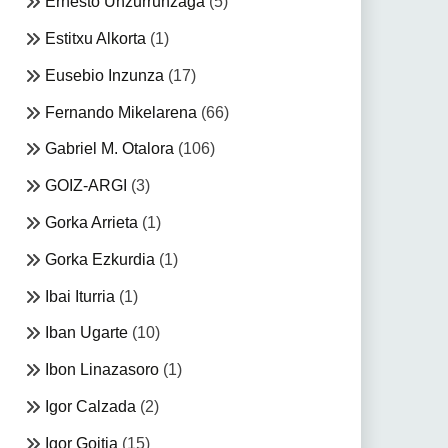
Ernesto Unzurrunzaga
(5)
Estitxu Alkorta
(1)
Eusebio Inzunza
(17)
Fernando Mikelarena
(66)
Gabriel M. Otalora
(106)
GOIZ-ARGI
(3)
Gorka Arrieta
(1)
Gorka Ezkurdia
(1)
Ibai Iturria
(1)
Iban Ugarte
(10)
Ibon Linazasoro
(1)
Igor Calzada
(2)
Igor Goitia
(15)