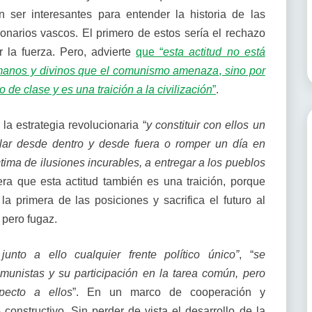
n ser interesantes para entender la historia de las
ionarios vascos. El primero de estos sería el rechazo
 la fuerza. Pero, advierte
que “
esta actitud no está
humanos y divinos que el comunismo amenaza
,
sino por
 de clase y es una traición a la civilización
”
.
la estrategia revolucionaria “
y constituir con ellos un
rolar desde dentro y desde fuera o romper un día en
ctima de ilusiones incurables, a entregar a los pueblos
era que esta actitud también es una traición, porque
a primera de las posiciones y sacrifica el futuro al
 pero fugaz.
junto a ello cualquier frente político único”
, “
se
munistas y su participación en la tarea común, pero
pecto a ellos
”. En un marco de cooperación y
o constructivo. Sin perder de vista el desarrollo de la