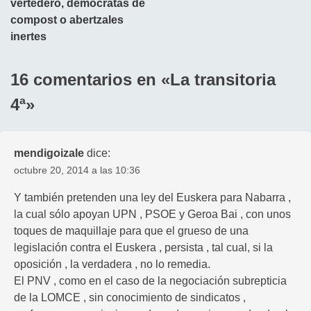
vertedero, demócratas de
entradas
compost o abertzales
inertes
16 comentarios en «
La transitoria
4ª
»
mendigoizale
dice:
octubre 20, 2014 a las 10:36
Y también pretenden una ley del Euskera para Nabarra ,
la cual sólo apoyan UPN , PSOE y Geroa Bai , con unos
toques de maquillaje para que el grueso de una
legislación contra el Euskera , persista , tal cual, si la
oposición , la verdadera , no lo remedia.
El PNV , como en el caso de la negociación subrepticia
de la LOMCE , sin conocimiento de sindicatos ,