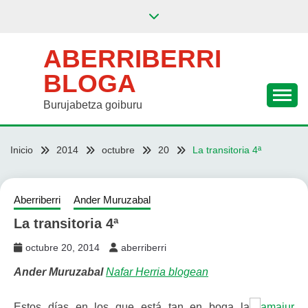
Saltar
al
contenido
ABERRIBERRI
BLOGA
Burujabetza goiburu
Inicio
2014
octubre
20
La transitoria 4ª
Aberriberri
Ander Muruzabal
La transitoria 4ª
octubre 20, 2014
aberriberri
Ander Muruzabal
Nafar Herria blogean
Estos días en los que está tan en boga la