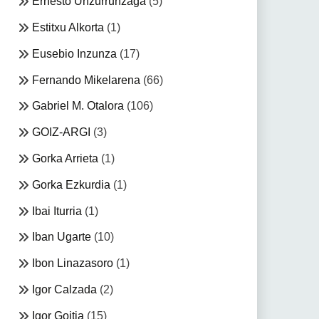
Ernesto Unzurrunzaga
(5)
Estitxu Alkorta
(1)
Eusebio Inzunza
(17)
Fernando Mikelarena
(66)
Gabriel M. Otalora
(106)
GOIZ-ARGI
(3)
Gorka Arrieta
(1)
Gorka Ezkurdia
(1)
Ibai Iturria
(1)
Iban Ugarte
(10)
Ibon Linazasoro
(1)
Igor Calzada
(2)
Igor Goitia
(15)