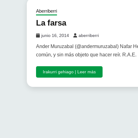
Aberriberri
La farsa
junio 16, 2014
aberriberri
Ander Muruzabal (@andermuruzabal) Nafar Herr
común, y sin más objeto que hacer reír. R.A.E.
Irakurri gehiago | Leer más