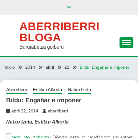
Saltar
al
contenido
ABERRIBERRI
BLOGA
Burujabetza goiburu
Inicio
2014
abril
22
Bildu: Engañar e imponer
Aberriberri
Estitxu Alkorta
Natxo Izeta
Bildu: Engañar e imponer
abril 22, 2014
aberriberri
Natxo Izeta, Estitxu Alkorta
¿Dónde esta la verdadera voluntad