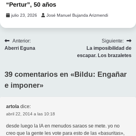
“Pertur”, 50 años
julio 23, 2026
José Manuel Bujanda Arizmendi
Navegación
Anterior:
Siguiente:
Aberri Eguna
La imposibilidad de
de
escapar. Los brazaletes
entradas
39 comentarios en «
Bildu: Engañar
e imponer
»
artola
dice:
abril 22, 2014 a las 10:18
desde luego la IA en menudos saraos se mete. yo no
creo que la gente les vote para esto de las «basuritas»,