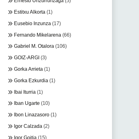
Ernesto Unzurrunzaga
(5)
Estitxu Alkorta
(1)
Eusebio Inzunza
(17)
Fernando Mikelarena
(66)
Gabriel M. Otalora
(106)
GOIZ-ARGI
(3)
Gorka Arrieta
(1)
Gorka Ezkurdia
(1)
Ibai Iturria
(1)
Iban Ugarte
(10)
Ibon Linazasoro
(1)
Igor Calzada
(2)
Igor Goitia
(15)