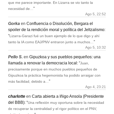
que me parece importante. En Lizarra se vio tanto la
”
necesidad de…
Ago 5, 22:52
Gorka
en
Confluencia o Disolución, Bergara el
spoiler de la rendición moral y política del Jeltzalismo
:
“
Lizarra-Garazi fué un buen ejemplo de lo que digo y ahí
”
tanto la IA como EAJ/PNV entraron junto a muchos…
Ago 5, 10:32
Pello S.
en
Gipuzkoa y sus pueblos pequeños: una
llamada a renovar la democracia local
: “
Juan,
precisamente porque en muchos pueblos pequeños de
Gipuzkoa la práctica hegemonista ha podido arraigar con
”
más facilidad, debido a…
Ago 4, 23:21
charlotte
en
Carta abierta a Iñigo Ansola (Presidente
del BBB)
: “
Una reflexión muy oportuna sobre la necesidad
de recuperar la centralidad y el rigor político en el PNV,