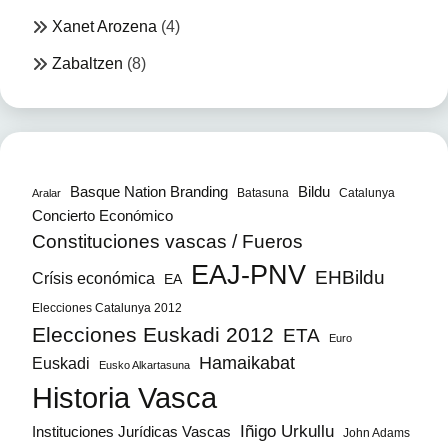
Xanet Arozena
(4)
Zabaltzen
(8)
Bildu
Basque Nation Branding
Batasuna
Catalunya
Aralar
Concierto Económico
Constituciones vascas / Fueros
EAJ-PNV
EHBildu
Crísis económica
EA
Elecciones Catalunya 2012
Elecciones Euskadi 2012
ETA
Euro
Hamaikabat
Euskadi
Eusko Alkartasuna
Historia Vasca
Iñigo Urkullu
Instituciones Jurídicas Vascas
John Adams