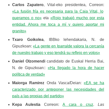
Carlos Zapatero
, Vital-eko presidentea, Correon:
«La fusión fría es necesaria para la Caja Vital, lo
queramos o no»
eta
«Rojo trabajó mucho por esta
entidad. Ahora me toca a mí y quiero aportar mi
granito»
Txaro Goikolea
, IBBko lehendakaria, N. de
Gipuzkoan:
«La gente en Iparralde valora la cercanía
de nuestro trabajo y eso tendrá su reflejo en votos»
Daniel Olzomendi
candidato de Euskal Herria Bai,
N. de Gipuzkoan::
«Ha llegado la hora de hacer
política de verdad»
Maiorga Ramirez
Onda Vasca/Deian:
«EA se ha
caracterizado por anteponer las necesidades del
país a las propias del partido»
Kepa Aulestia
Correon:
A cara o cruz
.
Las