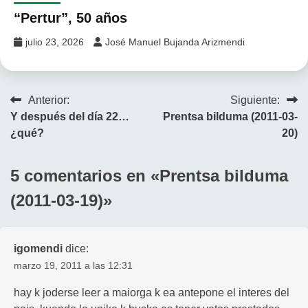
“Pertur”, 50 años
julio 23, 2026
José Manuel Bujanda Arizmendi
Navegación
Anterior:
Siguiente:
Y después del día 22…
Prentsa bilduma (2011-03-
de
¿qué?
20)
entradas
5 comentarios en «
Prentsa bilduma
(2011-03-19)
»
igomendi
dice:
marzo 19, 2011 a las 12:31
hay k joderse leer a maiorga k ea antepone el interes del