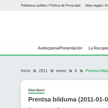
Saltar
Pribatasun politika / Política de Privacidad
Abisu legala / A
al
contenido
Aurkezpena/Presentación
La Recuper
Inicio
2011
enero
8
Prentsa bild
Aberriberri
Prentsa bilduma (2011-01-0