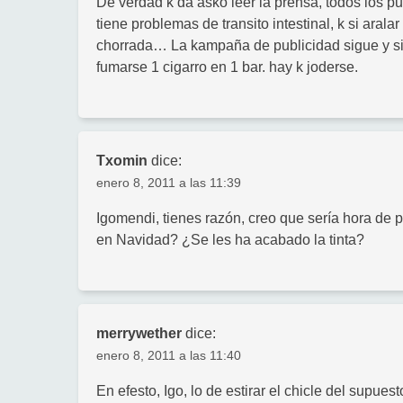
De verdad k da asko leer la prensa, todos los p
tiene problemas de transito intestinal, k si arala
chorrada… La kampaña de publicidad sigue y si
fumarse 1 cigarro en 1 bar. hay k joderse.
Txomin
dice:
enero 8, 2011 a las 11:39
Igomendi, tienes razón, creo que sería hora de 
en Navidad? ¿Se les ha acabado la tinta?
merrywether
dice:
enero 8, 2011 a las 11:40
En efesto, Igo, lo de estirar el chicle del supu