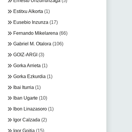
Ernesto Unzurrunzaga
(5)
Estitxu Alkorta
(1)
Eusebio Inzunza
(17)
Fernando Mikelarena
(66)
Gabriel M. Otalora
(106)
GOIZ-ARGI
(3)
Gorka Arrieta
(1)
Gorka Ezkurdia
(1)
Ibai Iturria
(1)
Iban Ugarte
(10)
Ibon Linazasoro
(1)
Igor Calzada
(2)
Igor Goitia
(15)