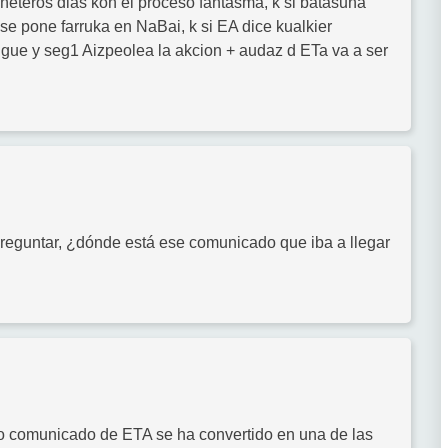
uñeteros dias kon el proceso fantasma, k si batasuna
r se pone farruka en NaBai, k si EA dice kualkier
gue y seg1 Aizpeolea la akcion + audaz d ETa va a ser
preguntar, ¿dónde está ese comunicado que iba a llegar
esto comunicado de ETA se ha convertido en una de las