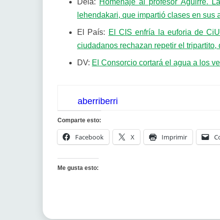
Deia:
Homenaje al profesor Aguirre. La
lehendakari, que impartió clases en sus 
El País:
El CIS enfría la euforia de Ci
ciudadanos rechazan repetir el tripartito
DV:
El Consorcio cortará el agua a los v
aberriberri
Comparte esto:
Facebook
X
Imprimir
C
Me gusta esto: