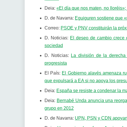
Deia:
«El día que nos maten, no lloréis»
D. de Navarra:
Eguiguren sostiene que 
Correo:
PSOE y PNV constituirán la pró
D. Noticias:
El deseo de cambio crece 
sociedad
D. Noticias:
La división de la derecha
progresista
El País:
El Gobierno alavés amenaza rup
que expulsará a EA si no apoya los pres
Deia:
España se resiste a condenar la 
Deia:
Bernabé Unda anuncia una reorgan
grupo en 2012
D. de Navarra:
UPN, PSN y CDN apoyan l