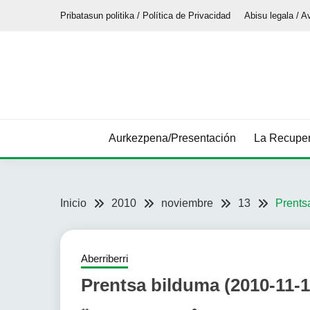
Saltar
Pribatasun politika / Política de Privacidad
Abisu legala / A
al
contenido
Aurkezpena/Presentación
La Recuper
Inicio
2010
noviembre
13
Prents
Aberriberri
Prentsa bilduma (2010-11-1