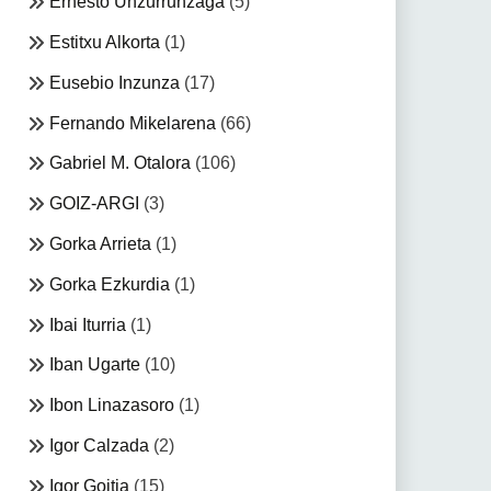
Ernesto Unzurrunzaga
(5)
Estitxu Alkorta
(1)
Eusebio Inzunza
(17)
Fernando Mikelarena
(66)
Gabriel M. Otalora
(106)
GOIZ-ARGI
(3)
Gorka Arrieta
(1)
Gorka Ezkurdia
(1)
Ibai Iturria
(1)
Iban Ugarte
(10)
Ibon Linazasoro
(1)
Igor Calzada
(2)
Igor Goitia
(15)