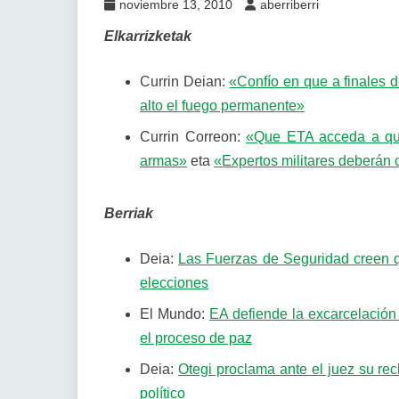
noviembre 13, 2010
aberriberri
Elkarrizketak
Currin Deian:
«Confío en que a finales
alto el fuego permanente»
Currin Correon:
«Que ETA acceda a que 
armas»
eta
«Expertos militares deberán 
Berriak
Deia:
Las Fuerzas de Seguridad creen qu
elecciones
El Mundo:
EA defiende la excarcelación 
el proceso de paz
Deia:
Otegi proclama ante el juez su re
político