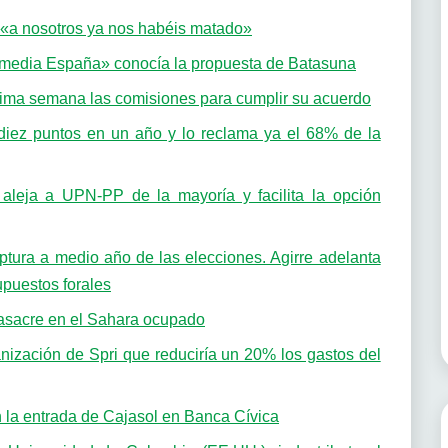
; «a nosotros ya nos habéis matado»
«media España» conocía la propuesta de Batasuna
xima semana las comisiones para cumplir su acuerdo
diez puntos en un año y lo reclama ya el 68% de la
 aleja a UPN-PP de la mayoría y facilita la opción
tura a medio año de las elecciones. Agirre adelanta
upuestos forales
masacre en el Sahara ocupado
ización de Spri que reduciría un 20% los gastos del
a entrada de Cajasol en Banca Cívica