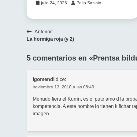
julio 24, 2026
Pello Sasiain
Navegación
Anterior:
La hormiga roja (y 2)
de
entradas
5 comentarios en «
Prentsa bild
igomendi
dice:
noviembre 13, 2010 a las 08:49
Menudo fiera el Kurrin, es el puto amo d la prop
kompetencia. A este hombre lo tienen k fichar r
imagen.