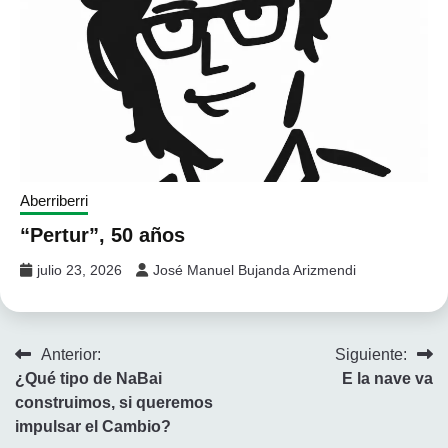
Aberriberri
“Pertur”, 50 años
julio 23, 2026
José Manuel Bujanda Arizmendi
Navegación
Anterior:
Siguiente:
¿Qué tipo de NaBai
E la nave va
de
construimos, si queremos
entradas
impulsar el Cambio?