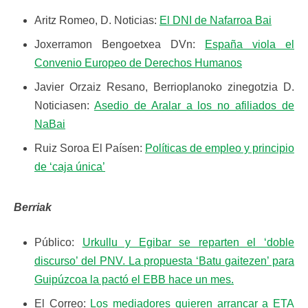
Aritz Romeo, D. Noticias:
El DNI de Nafarroa Bai
Joxerramon Bengoetxea DVn:
España viola el
Convenio Europeo de Derechos Humanos
Javier Orzaiz Resano, Berrioplanoko zinegotzia D.
Noticiasen:
Asedio de Aralar a los no afiliados de
NaBai
Ruiz Soroa El Paísen:
Políticas de empleo y principio
de ‘caja única’
Berriak
Público:
Urkullu y Egibar se reparten el ‘doble
discurso’ del PNV. La propuesta ‘Batu gaitezen’ para
Guipúzcoa la pactó el EBB hace un mes.
El Correo:
Los mediadores quieren arrancar a ETA