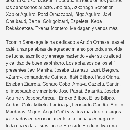
Josu Erkoreka. Izaskun Trabudua ha leído en los postres
las adhesiones al acto. Abaitua, Azkarraga Scheifler,
Xabier Aguirre, Patxi Ormazabal, Iñigo Aguirre, Javi
Chalbaud, Beitia, Goirigolzarri, Ezpeleta, Kepa
Rekakoetxea, Txema Montero, Maidagan y varios más.
Txomin Saratxaga le ha dedicado a Antón Ormaza, tras el
café, unas palabras de agradecimiento por toda una vida
de lucha, sacrificio y entrega haciendo valer su cualidad
y calidad de buen sabiniano. Los aplausos de los allí
presentes Javi Menika, Joseba Lizarazu, Larri, Bergara
«Zarra», comandante Guinea, Iñaki Bilbao, Iñaki Olarra,
Esteban Ziarreta, Genaro Cobo, Amaya Gaztelu, Santin,
el inseparable y meritorio Josu Pagai, Batarrita, Joseba
Aguirre y Joseba Arregui, Eneko Bilbao, Elías Bilbao,
Andoni Coto, Mikelo, Larrinaga, Leonardo Gandia, Emilio
Mardaras, Miguel Ángel Goñi y varios más fueron largos
y cerrados en reconocimiento a la lucha y entrega de
toda una vida al servicio de Euzkadi. En definitiva una