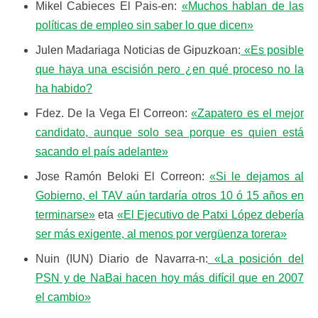
Mikel Cabieces El Pais-en:
«Muchos hablan de las
políticas de empleo sin saber lo que dicen»
Julen Madariaga Noticias de Gipuzkoan:
«Es posible
que haya una escisión pero ¿en qué proceso no la
ha habido?
Fdez. De la Vega El Correon:
«Zapatero es el mejor
candidato, aunque solo sea porque es quien está
sacando el país adelante»
Jose Ramón Beloki El Correon:
«Si le dejamos al
Gobierno, el TAV aún tardaría otros 10 ó 15 años en
terminarse»
eta
«El Ejecutivo de Patxi López debería
ser más exigente, al menos por vergüenza torera»
Nuin (IUN) Diario de Navarra-n:
«La posición del
PSN y de NaBai hacen hoy más difícil que en 2007
el cambio»