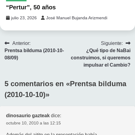
“Pertur”, 50 años
julio 23, 2026
José Manuel Bujanda Arizmendi
Navegación
Anterior:
Siguiente:
Prentsa bilduma (2010-10-
¿Qué tipo de NaBai
de
08/09)
construimos, si queremos
entradas
impulsar el Cambio?
5 comentarios en «
Prentsa bilduma
(2010-10-10)
»
dinosaurio gazteak
dice:
octubre 10, 2010 a las 12:15
Además del aitite en la presentación había