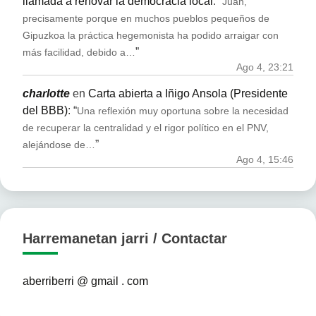
llamada a renovar la democracia local
: “
Juan,
precisamente porque en muchos pueblos pequeños de
Gipuzkoa la práctica hegemonista ha podido arraigar con
”
más facilidad, debido a…
Ago 4, 23:21
charlotte
en
Carta abierta a Iñigo Ansola (Presidente
del BBB)
: “
Una reflexión muy oportuna sobre la necesidad
de recuperar la centralidad y el rigor político en el PNV,
”
alejándose de…
Ago 4, 15:46
Harremanetan jarri / Contactar
aberriberri @ gmail . com