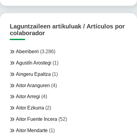
Laguntzaileen artikuluak / Artículos por
colaborador
Aberriberri
(3.286)
Agustín Arostegi
(1)
Aingeru Epaltza
(1)
Aitor Aranguren
(4)
Aitor Arregi
(4)
Aitor Ezkurra
(2)
Aitor Fuente Incera
(52)
Aitor Mendarte
(1)