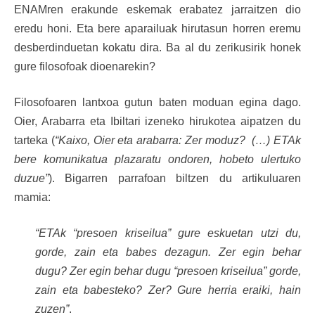
ENAMren erakunde eskemak erabatez jarraitzen dio
eredu honi. Eta bere aparailuak hirutasun horren eremu
desberdinduetan kokatu dira. Ba al du zerikusirik honek
gure filosofoak dioenarekin?
Filosofoaren lantxoa gutun baten moduan egina dago.
Oier, Arabarra eta Ibiltari izeneko hirukotea aipatzen du
tarteka (
“Kaixo, Oier eta arabarra: Zer moduz? (…) ETAk
bere komunikatua plazaratu ondoren, hobeto ulertuko
duzue”
). Bigarren parrafoan biltzen du artikuluaren
mamia:
“ETAk “presoen kriseilua” gure eskuetan utzi du,
gorde, zain eta babes dezagun. Zer egin behar
dugu? Zer egin behar dugu “presoen kriseilua” gorde,
zain eta babesteko? Zer? Gure herria eraiki, hain
zuzen”
.