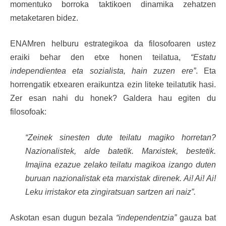
momentuko borroka taktikoen dinamika zehatzen
metaketaren bidez.
ENAMren helburu estrategikoa da filosofoaren ustez
eraiki behar den etxe honen teilatua,
“Estatu
independientea eta sozialista, hain zuzen ere”
. Eta
horrengatik etxearen eraikuntza ezin liteke teilatutik hasi.
Zer esan nahi du honek? Galdera hau egiten du
filosofoak:
“Zeinek sinesten dute teilatu magiko horretan?
Nazionalistek, alde batetik. Marxistek, bestetik.
Imajina ezazue zelako teilatu magikoa izango duten
buruan nazionalistak eta marxistak direnek. Ai! Ai! Ai!
Leku irristakor eta zingiratsuan sartzen ari naiz”.
Askotan esan dugun bezala
“independentzia”
gauza bat