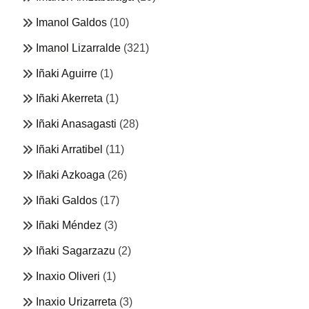
Imanol Galdos
(10)
Imanol Lizarralde
(321)
Iñaki Aguirre
(1)
Iñaki Akerreta
(1)
Iñaki Anasagasti
(28)
Iñaki Arratibel
(11)
Iñaki Azkoaga
(26)
Iñaki Galdos
(17)
Iñaki Méndez
(3)
Iñaki Sagarzazu
(2)
Inaxio Oliveri
(1)
Inaxio Urizarreta
(3)