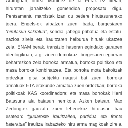
Oraingoan, ordea, Martínez de la Perak ez bietan,
hiruretan jarraitzeko gomendioa proposatu digu.
Pentsamentu marxistak izan du betiere hirutasunerako
joera. Engels-ek aipatzen zuen, bada, burgesiaren
“hirutasun sakratua”
, sendia, jabego pribatua eta estatu-
nazioa zirela eta iraultzaren helburua hiruak ukatzea
zela. ENAM berak, transizio haseran egindako garapen
ideologikoan, argi zioen demokrazi burgesaren egoeran
beharrezkoa zela borroka armatua, borroka politikoa eta
masa borroka konbinatzea. Eta borroka mota bakoitzak
ordezkari gisa subjektu nagusi bat zuen: borroka
armatuak ETA erakunde armatua zuen ordezkari; borroka
politikoak KAS koordinadora; eta masa borrokak Herri
Batasuna ala batasun herrikoia. Azken batean, Mao
Zedong-ek gauzatu zuen lehenekoz hirutasun hau
esatean:
“gudaroste iraultzailea, partidua eta fronte
bateratua”
iraultza irabazteko hiru arma magikoak zirela.