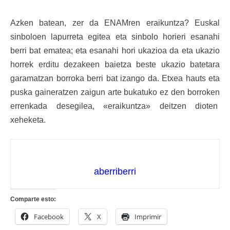
Azken batean, zer da ENAMren eraikuntza? Euskal
sinboloen lapurreta egitea eta sinbolo horieri esanahi
berri bat ematea; eta esanahi hori ukazioa da eta ukazio
horrek erditu dezakeen baietza beste ukazio batetara
garamatzan borroka berri bat izango da. Etxea hauts eta
puska gaineratzen zaigun arte bukatuko ez den borroken
errenkada desegilea, «eraikuntza» deitzen dioten
xeheketa.
aberriberri
Comparte esto:
Facebook
X
Imprimir