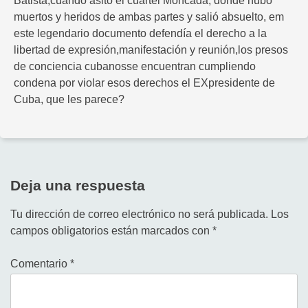
Batista,cuando asltó el cuartel Moncada, donde hubo
muertos y heridos de ambas partes y salió absuelto, em
este legendario documento defendía el derecho a la
libertad de expresión,manifestación y reunión,los presos
de conciencia cubanosse encuentran cumpliendo
condena por violar esos derechos el EXpresidente de
Cuba, que les parece?
Deja una respuesta
Tu dirección de correo electrónico no será publicada.
Los
campos obligatorios están marcados con
*
Comentario
*