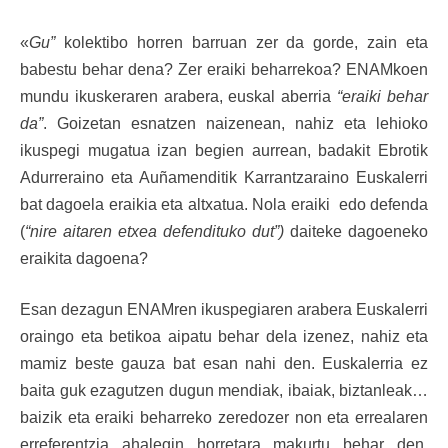
«
Gu”
kolektibo horren barruan zer da gorde, zain eta
babestu behar dena? Zer eraiki beharrekoa? ENAMkoen
mundu ikuskeraren arabera, euskal aberria
“eraiki behar
da”
. Goizetan esnatzen naizenean, nahiz eta lehioko
ikuspegi mugatua izan begien aurrean, badakit Ebrotik
Adurreraino eta Auñamenditik Karrantzaraino Euskalerri
bat dagoela eraikia eta altxatua. Nola eraiki edo defenda
(
“nire aitaren etxea defendituko dut”)
daiteke dagoeneko
eraikita dagoena?
Esan dezagun ENAMren ikuspegiaren arabera Euskalerri
oraingo eta betikoa aipatu behar dela izenez, nahiz eta
mamiz beste gauza bat esan nahi den. Euskalerria ez
baita guk ezagutzen dugun mendiak, ibaiak, biztanleak…
baizik eta eraiki beharreko zeredozer non eta errealaren
erreferentzia ahalegin horretara makurtu behar den.