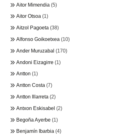
Aitor Mimendia
(5)
Aitor Otsoa
(1)
Aitzol Pagoeta
(38)
Alfonso Goikoetxea
(10)
Ander Muruzabal
(170)
Andoni Eizagirre
(1)
Antton
(1)
Antton Costa
(7)
Antton Illarreta
(2)
Antxon Eskisabel
(2)
Begoña Ayerbe
(1)
Benjamín Ibarbia
(4)