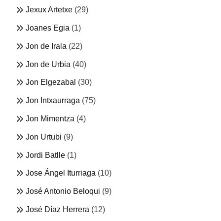
Jexux Artetxe
(29)
Joanes Egia
(1)
Jon de Irala
(22)
Jon de Urbia
(40)
Jon Elgezabal
(30)
Jon Intxaurraga
(75)
Jon Mimentza
(4)
Jon Urtubi
(9)
Jordi Batlle
(1)
Jose Ángel Iturriaga
(10)
José Antonio Beloqui
(9)
José Díaz Herrera
(12)