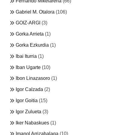
Fernando Mikelarena
(66)
Gabriel M. Otalora
(106)
GOIZ-ARGI
(3)
Gorka Arrieta
(1)
Gorka Ezkurdia
(1)
Ibai Iturria
(1)
Iban Ugarte
(10)
Ibon Linazasoro
(1)
Igor Calzada
(2)
Igor Goitia
(15)
Igor Zulueta
(3)
Iker Nabaskues
(1)
Imanol Arrizabalaga
(10)