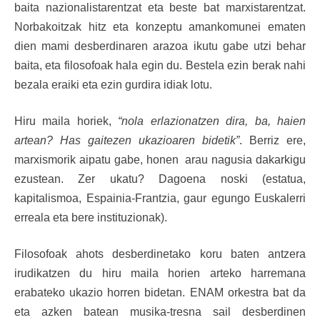
baita nazionalistarentzat eta beste bat marxistarentzat.
Norbakoitzak hitz eta konzeptu amankomunei ematen
dien mami desberdinaren arazoa ikutu gabe utzi behar
baita, eta filosofoak hala egin du. Bestela ezin berak nahi
bezala eraiki eta ezin gurdira idiak lotu.
Hiru maila horiek,
“nola erlazionatzen dira, ba, haien
artean? Has gaitezen ukazioaren bidetik”
. Berriz ere,
marxismorik aipatu gabe, honen arau nagusia dakarkigu
ezustean. Zer ukatu? Dagoena noski (estatua,
kapitalismoa, Espainia-Frantzia, gaur egungo Euskalerri
erreala eta bere instituzionak).
Filosofoak ahots desberdinetako koru baten antzera
irudikatzen du hiru maila horien arteko harremana
erabateko ukazio horren bidetan. ENAM orkestra bat da
eta azken batean musika-tresna sail desberdinen