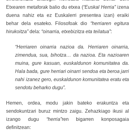
Etxearen metaforak balio du etxea (
“Euskal Herria”
izena
duena nahiz eta ez Euskalerri presentea izan) eraiki
behar dela esateko. Filosofoak dio
“herriaren egitura
hirukoitza”
dela:
“oinarria, etxebizitza eta teilatua”
:
“Herriaren oinarria nazioa da. Herriaren oinarria,
zimendua, sua, bihotza… da nazioa. Eta nazioaren
muina, gure kasuan, euskaldunon komunitatea da.
Hala bada, gure herriari oinarri sendoa eta beroa jarri
nahi izanez gero, euskaldunon komunitatea eratu eta
sendotu beharko dugu”.
Hemen, ordea, modu jakin bateko erakuntza eta
sendokuntzari buruz mintzo zaigu. Zehazkiago ikusi al
izango dugu
“herria”
ren bigarren konposagaia
definitzean: