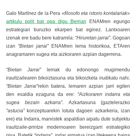
Galo Martínez de la Pera
«filosofo eta istorio kontalariak»
artikulu polit bat opa digu Berrian
ENAMren egungo
estrategiari buruzko ekarpen bat eginez. Lantxoaren
izenak ere badu bere katramila:
“Hiruretan jarrai”
. Gogoan
izan
“Bietan jarrai”
ENAMren lema historikoa, ETAren
anagramaren sugea eta aizkoraren azpian dagerrena.
“Bietan Jarrai”
lemak du edonongo mugimendu
iraultzailearen bikoiztasuna eta bikoizketa irudikatu nahi.
“Bietan Jarrai”
rekin batera, lemaren azpian jarri egiten
den esaldia ezaguna da ere:
“Aizkoraren indarra eta
sugea bezain azkarra”
. Azkartasuna (gaztelerazko
“astucia”
konzeptuarekin lotuta dagoen azkarkeria, izan
ere) eta Indarra, marxistek aspaldian aipatu dute subjektu
iraultzaile-printze modernoaren bereizgarri estrategiko
gisa. Batetik
“indarra”
, indar armatua izan litekeena baina