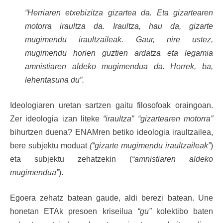
“Herriaren etxebizitza gizartea da. Eta gizartearen
motorra iraultza da. Iraultza, hau da, gizarte
mugimendu iraultzaileak. Gaur, nire ustez,
mugimendu horien guztien ardatza eta legamia
amnistiaren aldeko mugimendua da. Horrek, ba,
lehentasuna du”.
Ideologiaren uretan sartzen gaitu filosofoak oraingoan.
Zer ideologia izan liteke
“iraultza” “gizartearen motorra”
bihurtzen duena? ENAMren betiko ideologia iraultzailea,
bere subjektu moduat
(“gizarte mugimendu iraultzaileak”
)
eta subjektu zehatzekin (
“amnistiaren aldeko
mugimendua”
).
Egoera zehatz batean gaude, aldi berezi batean. Une
honetan ETAk presoen kriseilua
“gu”
kolektibo baten