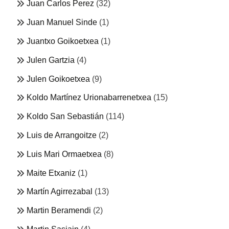
Juan Carlos Perez
(32)
Juan Manuel Sinde
(1)
Juantxo Goikoetxea
(1)
Julen Gartzia
(4)
Julen Goikoetxea
(9)
Koldo Martínez Urionabarrenetxea
(15)
Koldo San Sebastián
(114)
Luis de Arrangoitze
(2)
Luis Mari Ormaetxea
(8)
Maite Etxaniz
(1)
Martín Agirrezabal
(13)
Martin Beramendi
(2)