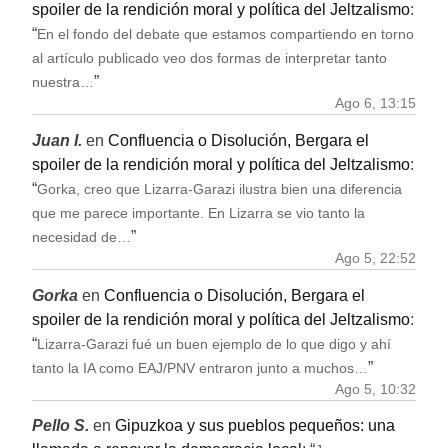
spoiler de la rendición moral y política del Jeltzalismo
:
“
En el fondo del debate que estamos compartiendo en torno
al artículo publicado veo dos formas de interpretar tanto
”
nuestra…
Ago 6, 13:15
Juan I.
en
Confluencia o Disolución, Bergara el
spoiler de la rendición moral y política del Jeltzalismo
:
“
Gorka, creo que Lizarra-Garazi ilustra bien una diferencia
que me parece importante. En Lizarra se vio tanto la
”
necesidad de…
Ago 5, 22:52
Gorka
en
Confluencia o Disolución, Bergara el
spoiler de la rendición moral y política del Jeltzalismo
:
“
Lizarra-Garazi fué un buen ejemplo de lo que digo y ahí
”
tanto la IA como EAJ/PNV entraron junto a muchos…
Ago 5, 10:32
Pello S.
en
Gipuzkoa y sus pueblos pequeños: una