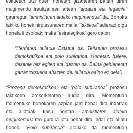
eskuetan utzi duen honetan gizartearen baitan diren
mugimendu iraultzaileen artean
“ardatza eta legamia”
gaurregun
“amnistiaren aldeko mugimendua”
da. Borroka
taktiko honek hirutasunaren maila
“taktikoa”
adierazi digu
horrela filosofoak; maila “estrategikoa” gero dator:
“Herriaren teilatua Estatua da. Teilatuan prozesu
demokratikoa eta polo subiranoa. Horretaz, halere,
dezente hitz egiten eta idazten da. Baina gehienetan
garrantzitsuena ahazten da: teilatua baino ez dela”.
“Prozesu demokratikoa”
eta
“polo subiranoa”
prozesu
taktikoen orokorketaren irudia dira. Momentuan
momentuko borrokaren azpian jarri behar dira indarrak
eta aliatuak, kasu hontan
“amnistiaren aldeko
mugimendua”
ren gurdira lotu behar dira indar eta aliatu
horiek.
“Polo subiranoa”
eraikiko da momentuan