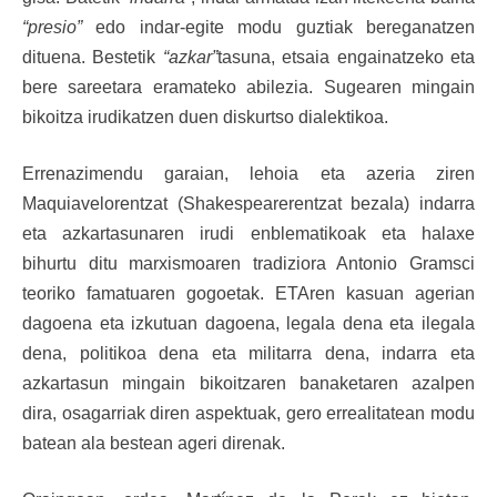
“presio”
edo indar-egite modu guztiak bereganatzen
dituena. Bestetik
“azkar”
tasuna, etsaia engainatzeko eta
bere sareetara eramateko abilezia. Sugearen mingain
bikoitza irudikatzen duen diskurtso dialektikoa.
Errenazimendu garaian, lehoia eta azeria ziren
Maquiavelorentzat (Shakespearerentzat bezala) indarra
eta azkartasunaren irudi enblematikoak eta halaxe
bihurtu ditu marxismoaren tradiziora Antonio Gramsci
teoriko famatuaren gogoetak. ETAren kasuan agerian
dagoena eta izkutuan dagoena, legala dena eta ilegala
dena, politikoa dena eta militarra dena, indarra eta
azkartasun mingain bikoitzaren banaketaren azalpen
dira, osagarriak diren aspektuak, gero errealitatean modu
batean ala bestean ageri direnak.