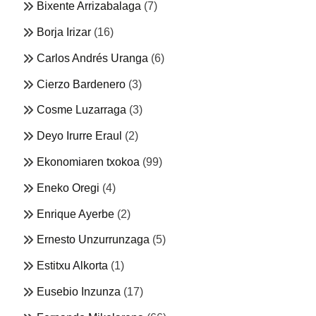
Bixente Arrizabalaga
(7)
Borja Irizar
(16)
Carlos Andrés Uranga
(6)
Cierzo Bardenero
(3)
Cosme Luzarraga
(3)
Deyo Irurre Eraul
(2)
Ekonomiaren txokoa
(99)
Eneko Oregi
(4)
Enrique Ayerbe
(2)
Ernesto Unzurrunzaga
(5)
Estitxu Alkorta
(1)
Eusebio Inzunza
(17)