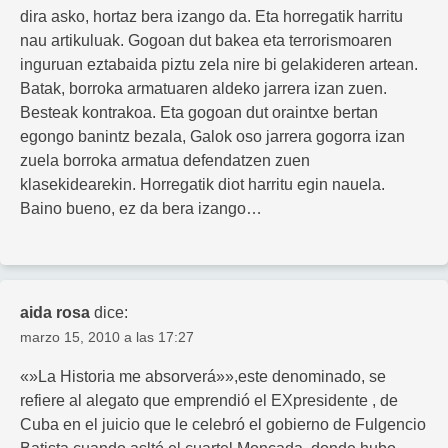
dira asko, hortaz bera izango da. Eta horregatik harritu
nau artikuluak. Gogoan dut bakea eta terrorismoaren
inguruan eztabaida piztu zela nire bi gelakideren artean.
Batak, borroka armatuaren aldeko jarrera izan zuen.
Besteak kontrakoa. Eta gogoan dut oraintxe bertan
egongo banintz bezala, Galok oso jarrera gogorra izan
zuela borroka armatua defendatzen zuen
klasekidearekin. Horregatik diot harritu egin nauela.
Baino bueno, ez da bera izango…
aida rosa
dice:
marzo 15, 2010 a las 17:27
«»La Historia me absorverá»»,este denominado, se
refiere al alegato que emprendió el EXpresidente , de
Cuba en el juicio que le celebró el gobierno de Fulgencio