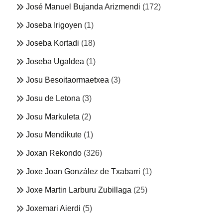
José Manuel Bujanda Arizmendi
(172)
Joseba Irigoyen
(1)
Joseba Kortadi
(18)
Joseba Ugaldea
(1)
Josu Besoitaormaetxea
(3)
Josu de Letona
(3)
Josu Markuleta
(2)
Josu Mendikute
(1)
Joxan Rekondo
(326)
Joxe Joan González de Txabarri
(1)
Joxe Martin Larburu Zubillaga
(25)
Joxemari Aierdi
(5)