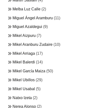
Martin Sasiain
(4)
Melba Luz Calle
(2)
Miguel Ángel Aramburu
(11)
Miguel Azaldegui
(9)
Mikel Aizpuru
(7)
Mikel Aranburu Zudaire
(10)
Mikel Arriaga
(17)
Mikel Balerdi
(14)
Mikel García Maiza
(50)
Mikel Ubillos
(29)
Mikel Usabal
(5)
Natxo Izeta
(2)
Nerea Alonso
(2)