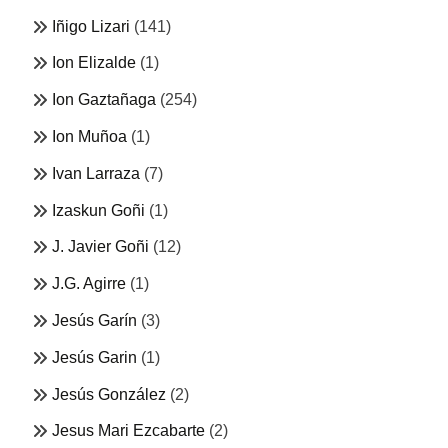
Iñigo Lizari
(141)
Ion Elizalde
(1)
Ion Gaztañaga
(254)
Ion Muñoa
(1)
Ivan Larraza
(7)
Izaskun Goñi
(1)
J. Javier Goñi
(12)
J.G. Agirre
(1)
Jesús Garín
(3)
Jesús Garin
(1)
Jesús González
(2)
Jesus Mari Ezcabarte
(2)