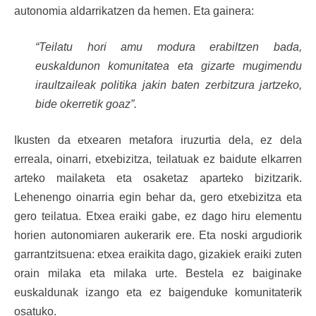
autonomia aldarrikatzen da hemen. Eta gainera:
“Teilatu hori amu modura erabiltzen bada,
euskaldunon komunitatea eta gizarte mugimendu
iraultzaileak politika jakin baten zerbitzura jartzeko,
bide okerretik goaz”.
Ikusten da etxearen metafora iruzurtia dela, ez dela
erreala, oinarri, etxebizitza, teilatuak ez baidute elkarren
arteko mailaketa eta osaketaz aparteko bizitzarik.
Lehenengo oinarria egin behar da, gero etxebizitza eta
gero teilatua. Etxea eraiki gabe, ez dago hiru elementu
horien autonomiaren aukerarik ere. Eta noski argudiorik
garrantzitsuena: etxea eraikita dago, gizakiek eraiki zuten
orain milaka eta milaka urte. Bestela ez baiginake
euskaldunak izango eta ez baigenduke komunitaterik
osatuko.