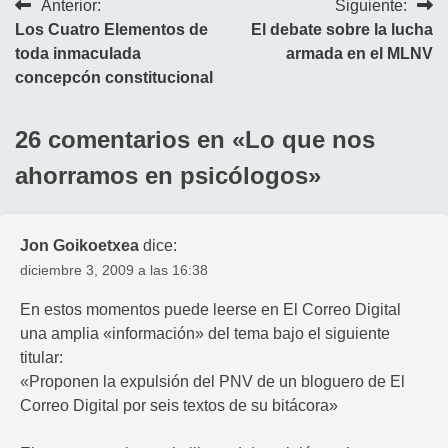
Navegación
Anterior:
Siguiente:
Los Cuatro Elementos de
El debate sobre la lucha
de
toda inmaculada
armada en el MLNV
entradas
concepcón constitucional
26 comentarios en «
Lo que nos
ahorramos en psicólogos
»
Jon Goikoetxea
dice:
diciembre 3, 2009 a las 16:38
En estos momentos puede leerse en El Correo Digital
una amplia «información» del tema bajo el siguiente
titular:
«Proponen la expulsión del PNV de un bloguero de El
Correo Digital por seis textos de su bitácora»