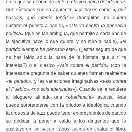
en lo que se denomina
«interpretación única del ideario»
.
Sus síntomas suelen aparecer bajo frases como
«¿qué
buscais, qué interés tenéis?»
(tranquilos, no quiero
quitarle el puesto a nadie),
«esto va contra la ponencia
política»
(que es tan ambigua, que permite a cada uno de
la ejecutiva hace lo que quiere, y no miro a nadie),
«el
partido siempre ha pensado esto»
(¿estás seguro de que
no has leido sólo la parte de la historia que a tí te
interesa?) o el clásico
«vais contra el partido»
(con la
interesante pregunta de saber quiénes forman realmente
«el partido»,
y las variaciones imaginativas «
vaís contra
el Pueblo»
,
«no sois abertzales»
). Cuando se le requiere
al bloguero afiliado una
«obediencia»
estricta, éste
puede sorprenderse con la ortodoxia ideológica cuando
la orquesta de jazz puede tener ex-presidentes de partido
se dedican a poner a caldo a los dirigentes que le
sustituyeron, se sacan trapos sucios en cualquier libro,