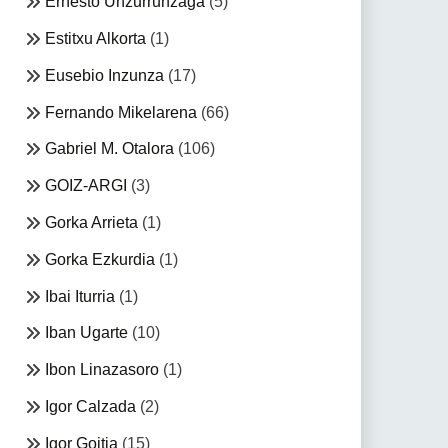
Ernesto Unzurrunzaga
(5)
Estitxu Alkorta
(1)
Eusebio Inzunza
(17)
Fernando Mikelarena
(66)
Gabriel M. Otalora
(106)
GOIZ-ARGI
(3)
Gorka Arrieta
(1)
Gorka Ezkurdia
(1)
Ibai Iturria
(1)
Iban Ugarte
(10)
Ibon Linazasoro
(1)
Igor Calzada
(2)
Igor Goitia
(15)