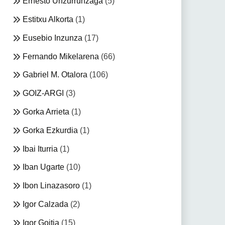
Ernesto Unzurrunzaga
(5)
Estitxu Alkorta
(1)
Eusebio Inzunza
(17)
Fernando Mikelarena
(66)
Gabriel M. Otalora
(106)
GOIZ-ARGI
(3)
Gorka Arrieta
(1)
Gorka Ezkurdia
(1)
Ibai Iturria
(1)
Iban Ugarte
(10)
Ibon Linazasoro
(1)
Igor Calzada
(2)
Igor Goitia
(15)