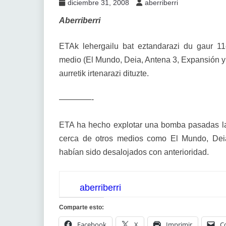
diciembre 31, 2008
aberriberri
Aberriberri
ETAk lehergailu bat eztandarazi du gaur 1
medio (El Mundo, Deia, Antena 3, Expansión y
aurretik irtenarazi dituzte.
————-
ETA ha hecho explotar una bomba pasadas las
cerca de otros medios como El Mundo, Deia
habían sido desalojados con anterioridad.
aberriberri
Comparte esto:
Facebook
X
Imprimir
C