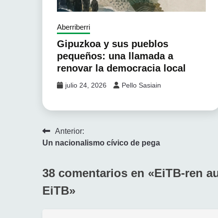
Aberriberri
Gipuzkoa y sus pueblos
pequeños: una llamada a
renovar la democracia local
julio 24, 2026
Pello Sasiain
Navegación
Anterior:
Un nacionalismo cívico de pega
de
entradas
38 comentarios en «
EiTB-ren au
EiTB
»