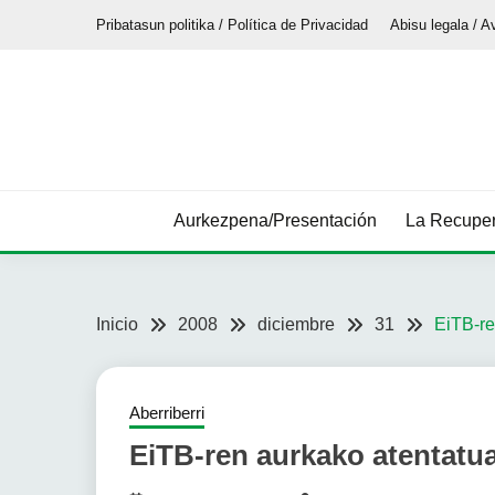
Saltar
Pribatasun politika / Política de Privacidad
Abisu legala / A
al
contenido
Aurkezpena/Presentación
La Recuper
Inicio
2008
diciembre
31
EiTB-re
Aberriberri
EiTB-ren aurkako atentatua