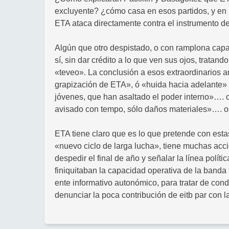
excluyente? ¿cómo casa en esos partidos, y en 
ETA ataca directamente contra el instrumento de
Algún que otro despistado, o con ramplona capa
sí, sin dar crédito a lo que ven sus ojos, tratan
«teveo». La conclusión a esos extraordinarios a
grapización de ETA», ó «huida hacia adelante» «
jóvenes, que han asaltado el poder interno»…. 
avisado con tempo, sólo daños materiales»…. o
ETA tiene claro que es lo que pretende con estas
«nuevo ciclo de larga lucha», tiene muchas acci
despedir el final de año y señalar la línea políti
finiquitaban la capacidad operativa de la banda t
ente informativo autonómico, para tratar de condi
denunciar la poca contribución de eitb par co