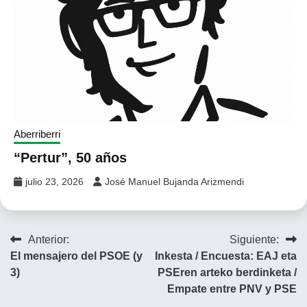
Aberriberri
“Pertur”, 50 años
julio 23, 2026
José Manuel Bujanda Arizmendi
Navegación
Anterior:
Siguiente:
El mensajero del PSOE (y
Inkesta / Encuesta: EAJ eta
de
3)
PSEren arteko berdinketa /
entradas
Empate entre PNV y PSE