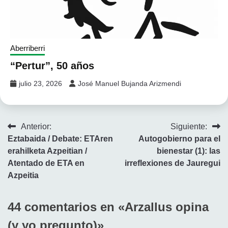
Aberriberri
“Pertur”, 50 años
julio 23, 2026
José Manuel Bujanda Arizmendi
Navegación
Anterior:
Siguiente:
Eztabaida / Debate: ETAren
Autogobierno para el
de
erahilketa Azpeitian /
bienestar (1): las
entradas
Atentado de ETA en
irreflexiones de Jauregui
Azpeitia
44 comentarios en «
Arzallus opina
(y yo pregunto)
»