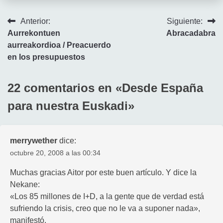
Navegación
Anterior:
Siguiente:
Aurrekontuen
Abracadabra
de
aurreakordioa / Preacuerdo
entradas
en los presupuestos
22 comentarios en «
Desde España
para nuestra Euskadi
»
merrywether
dice:
octubre 20, 2008 a las 00:34
Muchas gracias Aitor por este buen artículo. Y dice la
Nekane:
«Los 85 millones de I+D, a la gente que de verdad está
sufriendo la crisis, creo que no le va a suponer nada»,
manifestó.