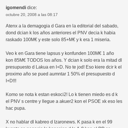
igomendi
dice:
octubre 20, 2008 a las 08:17
Atenx a la demagogia d Gara en la editorial del sabado,
dond dcian k los años anteriores el PNV decia k habia
raskado 100M€ y este solo 85+M€ y k era 1 miseria.
Veo k en Gara tiene lapsus y konfunden 100M€ 1 año
kon 85M€ TODOS los años. Y dcian k solo era la mitad dl
presupuesto d Lakua en I+D. No te jod! Eso kiere dcir k el
proximo año se pued aumntar 1 50% el presupuesto d
I+D!!!
Komo se nota k estan eskoci2! Lo k tienen miedo es d k
el PNV s centre y llegue a akuer2 kon el PSOE xk eso les
hac pupa.
X no hablar dl kabreo d Izaronews. K pasa k en el 99