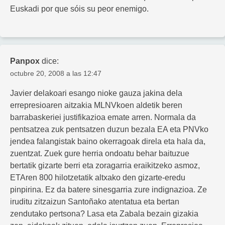
Euskadi por que sóis su peor enemigo.
Panpox
dice:
octubre 20, 2008 a las 12:47
Javier delakoari esango nioke gauza jakina dela
errepresioaren aitzakia MLNVkoen aldetik beren
barrabaskeriei justifikazioa emate arren. Normala da
pentsatzea zuk pentsatzen duzun bezala EA eta PNVko
jendea falangistak baino okerragoak direla eta hala da,
zuentzat. Zuek gure herria ondoatu behar baituzue
bertatik gizarte berri eta zoragarria eraikitzeko asmoz,
ETAren 800 hilotzetatik altxako den gizarte-eredu
pinpirina. Ez da batere sinesgarria zure indignazioa. Ze
iruditu zitzaizun Santoñako atentatua eta bertan
zendutako pertsona? Lasa eta Zabala bezain gizakia