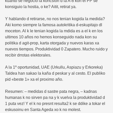
kuanto se negocio la koncsion d la A-8 kon el PP se
konsiguio la hostia, o ke? Aitit, retirat ya.
Y hablando d retirarse, no nos tenian kogida la medida?
Aki komo siempre la famosa autokritika d-eskupitajo dl
moceton. Al k le tenian kogida la mdida es a el k en los
ultimos 10 años no hemos konseguido nada kon su
politika d agit-prop, karta otorgada y nuevos karas xa
nuevos tiempos. Produktividad 0 Zapatero. Mucho ruido y
recibir drrotas elektorales.
A la 1º oportunidad, UAE (Urkullu, Aspiazu y Erkoreka)
Taldea han sakao la kaña d peskar y al cesto. El publiko
pid «beste 1» xa el proximo año.
Resumen: – medidas d sastre pata negra, – kadnas
humanas k no sirven pa na y k vuelva la produktividad d
1 puta vez! Y el k no presnt resulta2 k se ddike a tokar el
eskusoinu en Santa Ageda xo k no molest.