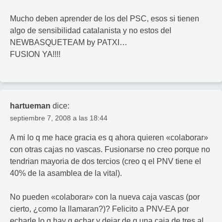
Mucho deben aprender de los del PSC, esos si tienen
algo de sensibilidad catalanista y no estos del
NEWBASQUETEAM by PATXI…
FUSION YA!!!!
hartueman
dice:
septiembre 7, 2008 a las 18:44
A mi lo q me hace gracia es q ahora quieren «colaborar»
con otras cajas no vascas. Fusionarse no creo porque no
tendrian mayoria de dos tercios (creo q el PNV tiene el
40% de la asamblea de la vital).
No pueden «colaborar» con la nueva caja vascas (por
cierto, ¿como la llamaran?)? Felicito a PNV-EA por
echarle lo q hay q echar y dejar de q una caja de tres al