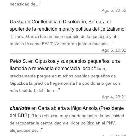
”
necesidad de…
Ago 5, 22:52
Gorka
en
Confluencia o Disolución, Bergara el
spoiler de la rendición moral y política del Jeltzalismo
:
“
Lizarra-Garazi fué un buen ejemplo de lo que digo y ahí
”
tanto la IA como EAJ/PNV entraron junto a muchos…
Ago 5, 10:32
Pello S.
en
Gipuzkoa y sus pueblos pequeños: una
llamada a renovar la democracia local
: “
Juan,
precisamente porque en muchos pueblos pequeños de
Gipuzkoa la práctica hegemonista ha podido arraigar con
”
más facilidad, debido a…
Ago 4, 23:21
charlotte
en
Carta abierta a Iñigo Ansola (Presidente
del BBB)
: “
Una reflexión muy oportuna sobre la necesidad
de recuperar la centralidad y el rigor político en el PNV,
”
alejándose de…