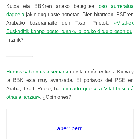
Kutxa eta BBKren arteko bategitea
oso aurreratua
dagoela
jakin dugu aste honetan. Bien bitartean, PSEren
Arabako bozeramaile den Txarli Prietok,
«Vital-ek
Euskaditik kanpo beste itunak» bilatuko dituela esan du
.
Iritzirik?
—————-
Hemos sabido esta semana
que la unión entre la Kutxa y
la BBK está muy avanzada. El portavoz del PSE en
Araba, Txarli Prieto, h
a afirmado que «La Vital buscará
otras alianzas»
. ¿Opiniones?
aberriberri