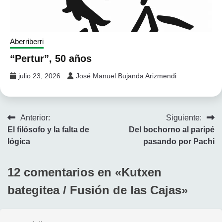
Aberriberri
“Pertur”, 50 años
julio 23, 2026
José Manuel Bujanda Arizmendi
Navegación
Anterior:
Siguiente:
El filósofo y la falta de
Del bochorno al paripé
de
lógica
pasando por Pachi
entradas
12 comentarios en «
Kutxen
bategitea / Fusión de las Cajas
»