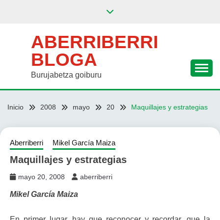
Saltar
al
contenido
ABERRIBERRI
BLOGA
Burujabetza goiburu
Inicio
2008
mayo
20
Maquillajes y estrategias
Aberriberri
Mikel García Maiza
Maquillajes y estrategias
mayo 20, 2008
aberriberri
Mikel García Maiza
En primer lugar, hay que reconocer y recordar, que la