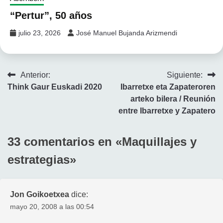
“Pertur”, 50 años
julio 23, 2026
José Manuel Bujanda Arizmendi
Navegación
Anterior:
Siguiente:
Think Gaur Euskadi 2020
Ibarretxe eta Zapateroren
de
arteko bilera / Reunión
entradas
entre Ibarretxe y Zapatero
33 comentarios en «
Maquillajes y
estrategias
»
Jon Goikoetxea
dice:
mayo 20, 2008 a las 00:54