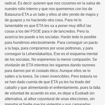
radical. Es decir: quieren que nos cozamos en la salsa de
nuestro rollo interno y que nos quememos con los de
Batasuna-ETA a un lado y ellos al otro yendo de majos y
de guapos y no haciendo otra cosa. Para mi lo
lamentable es que ETA les va a poner muy difícil las
cosas a los del PSOE para ir de tancredos. Pero la
avaricia les puede a los sociatas. Harán todo lo posible
para hundirnos electoralmente. Para conseguir un pacto
a la baja, para comprarnos por unas poltronas, y para
conseguir la Lehendakaritza. Ese es el esquema mental
de los sociatas. No esperemos la menor compasión. Se
olvidarán de ETA mientras les sigamos dando razones
para darnos por el costado ético. Aunque ellos se lo
salten a la torera. Se creen invencibles. Pero todavía no
se han dado cuenta de que ETA ya les ha tirado del
caballo y que alimentando el enfrentamiento, pues la falta
de voluntad de acuerdo es eso, es dejar a Euskadi sin
alternativa, al albur coyuntural de unas elecciones, sin
importar el fuelle que los violentos y sus camaradas