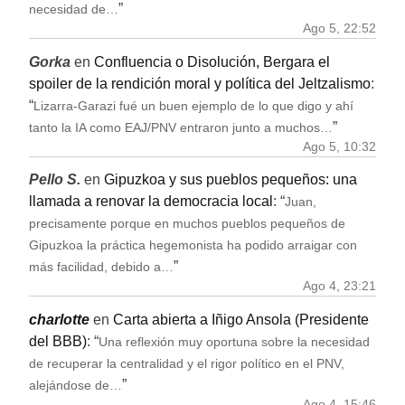
”
necesidad de…
Ago 5, 22:52
Gorka
en
Confluencia o Disolución, Bergara el
spoiler de la rendición moral y política del Jeltzalismo
:
“
Lizarra-Garazi fué un buen ejemplo de lo que digo y ahí
”
tanto la IA como EAJ/PNV entraron junto a muchos…
Ago 5, 10:32
Pello S.
en
Gipuzkoa y sus pueblos pequeños: una
llamada a renovar la democracia local
: “
Juan,
precisamente porque en muchos pueblos pequeños de
Gipuzkoa la práctica hegemonista ha podido arraigar con
”
más facilidad, debido a…
Ago 4, 23:21
charlotte
en
Carta abierta a Iñigo Ansola (Presidente
del BBB)
: “
Una reflexión muy oportuna sobre la necesidad
de recuperar la centralidad y el rigor político en el PNV,
”
alejándose de…
Ago 4, 15:46