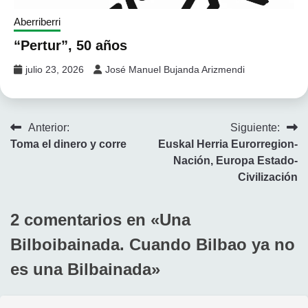
Aberriberri
“Pertur”, 50 años
julio 23, 2026
José Manuel Bujanda Arizmendi
Navegación
Anterior:
Siguiente:
Toma el dinero y corre
Euskal Herria Eurorregion-
de
Nación, Europa Estado-
entradas
Civilización
2 comentarios en «
Una
Bilboibainada. Cuando Bilbao ya no
es una Bilbainada
»