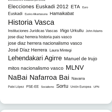
Elecciones Euskadi 2012
ETA
Euro
Hamaikabat
Euskadi
Eusko Alkartasuna
Historia Vasca
Iñigo Urkullu
Instituciones Jurídicas Vascas
John Adams
jose diaz herrera historia pais vasco
jose diaz herrera nacionalismo vasco
José Díaz Herrera
Laura Mintegi
Lehendakari Agirre
Manuel de Irujo
MLNV
mitos nacionalismo vasco
NaBai
Nafarroa Bai
Navarra
Sortu
PSE-EE
Patxi López
Unión Europea
Socialismo
UPN