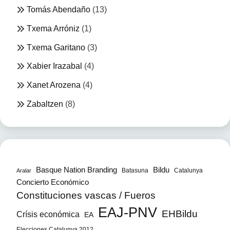
Tomás Abendaño
(13)
Txema Arróniz
(1)
Txema Garitano
(3)
Xabier Irazabal
(4)
Xanet Arozena
(4)
Zabaltzen
(8)
Bildu
Basque Nation Branding
Batasuna
Catalunya
Aralar
Concierto Económico
Constituciones vascas / Fueros
EAJ-PNV
EHBildu
Crísis económica
EA
Elecciones Catalunya 2012