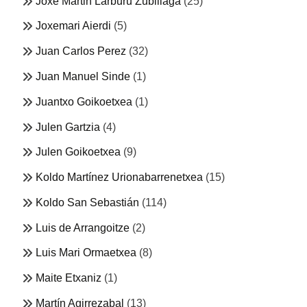
Joxe Martin Larburu Zubillaga
(25)
Joxemari Aierdi
(5)
Juan Carlos Perez
(32)
Juan Manuel Sinde
(1)
Juantxo Goikoetxea
(1)
Julen Gartzia
(4)
Julen Goikoetxea
(9)
Koldo Martínez Urionabarrenetxea
(15)
Koldo San Sebastián
(114)
Luis de Arrangoitze
(2)
Luis Mari Ormaetxea
(8)
Maite Etxaniz
(1)
Martín Agirrezabal
(13)