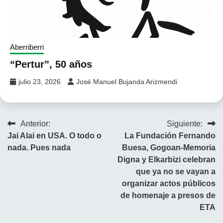
Aberriberri
“Pertur”, 50 años
julio 23, 2026
José Manuel Bujanda Arizmendi
Navegación
Anterior:
Siguiente:
Jai Alai en USA. O todo o
La Fundación Fernando
de
nada. Pues nada
Buesa, Gogoan-Memoria
entradas
Digna y Elkarbizi celebran
que ya no se vayan a
organizar actos públicos
de homenaje a presos de
ETA