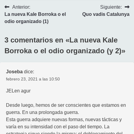
Navegación
Anterior:
Siguiente:
La nueva Kale Borroka o el
Quo vadis Catalunya
de
odio organizado (1)
entradas
3 comentarios en «
La nueva Kale
Borroka o el odio organizado (y 2)
»
Joseba
dice:
febrero 23, 2021 a las 10:50
JELen agur
Desde luego, hemos de ser conscientes que estamos en
guerra. En una prolongada guerra.
Esta guerra adquiere nuevas formas, nuevas tácticas y
varía en su intensidad con el paso del tiempo. La
estrategia sigue siendo la misma: el doblegamiento del