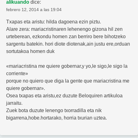
alikuando
dice:
febrero 12, 2014 a las 19:04
Txapas eta aristu: hilda dagoena ezin piztu.
Alare zera: mariacristinaren lehenengo gizona hil zen
urteberean, ezkondu homen zan berriro bere bihotzeko
sargentu batekin. hori diote diotenak,ain justu ere,orduan
sortutakoa homen duk
«mariacristina me quiere gobernar,y yo,le sigo,le sigo la
corriente»
porque no quiero que diga la gente que mariacristina me
quiere gobernar».
Osea txapas eta aristu,ez duzute Beloquiren artikuloa
jarraitu.
Zuek bota duzute lenengo txorradilla eta nik
bigarrena,hobe.hortarako, horria txurian uztea.