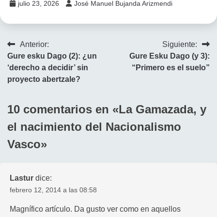
julio 23, 2026
José Manuel Bujanda Arizmendi
Navegación
Anterior:
Siguiente:
Gure esku Dago (2): ¿un
Gure Esku Dago (y 3):
de
‘derecho a decidir’ sin
“Primero es el suelo”
entradas
proyecto abertzale?
10 comentarios en «
La Gamazada, y
el nacimiento del Nacionalismo
Vasco
»
Lastur
dice:
febrero 12, 2014 a las 08:58
Magnífico artículo. Da gusto ver como en aquellos