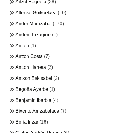
Aitzol Pagoeta
(38)
Alfonso Goikoetxea
(10)
Ander Muruzabal
(170)
Andoni Eizagirre
(1)
Antton
(1)
Antton Costa
(7)
Antton Illarreta
(2)
Antxon Eskisabel
(2)
Begoña Ayerbe
(1)
Benjamín Ibarbia
(4)
Bixente Arrizabalaga
(7)
Borja Irizar
(16)
Carlos Andrés Uranga
(6)