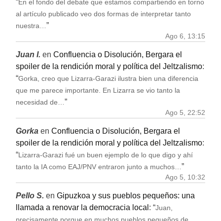
“
En el fondo del debate que estamos compartiendo en torno
al artículo publicado veo dos formas de interpretar tanto
”
nuestra…
Ago 6, 13:15
Juan I.
en
Confluencia o Disolución, Bergara el
spoiler de la rendición moral y política del Jeltzalismo
:
“
Gorka, creo que Lizarra-Garazi ilustra bien una diferencia
que me parece importante. En Lizarra se vio tanto la
”
necesidad de…
Ago 5, 22:52
Gorka
en
Confluencia o Disolución, Bergara el
spoiler de la rendición moral y política del Jeltzalismo
:
“
Lizarra-Garazi fué un buen ejemplo de lo que digo y ahí
”
tanto la IA como EAJ/PNV entraron junto a muchos…
Ago 5, 10:32
Pello S.
en
Gipuzkoa y sus pueblos pequeños: una
llamada a renovar la democracia local
: “
Juan,
precisamente porque en muchos pueblos pequeños de