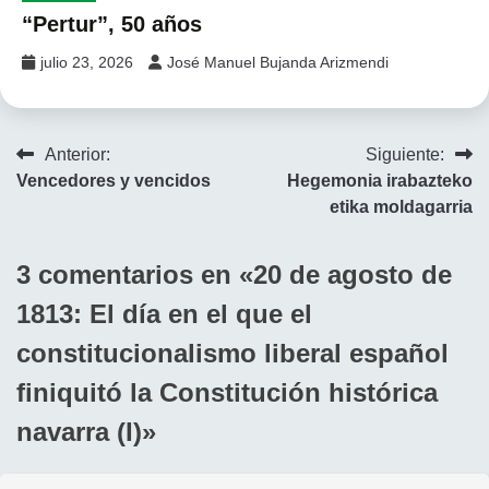
“Pertur”, 50 años
julio 23, 2026
José Manuel Bujanda Arizmendi
Navegación
Anterior:
Siguiente:
Vencedores y vencidos
Hegemonia irabazteko
de
etika moldagarria
entradas
3 comentarios en «
20 de agosto de
1813: El día en el que el
constitucionalismo liberal español
finiquitó la Constitución histórica
navarra (I)
»