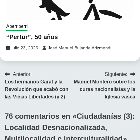
Aberriberri
“Pertur”, 50 años
julio 23, 2026
José Manuel Bujanda Arizmendi
Navegación
Anterior:
Siguiente:
Los hermanos Garat y la
Manuel Montero sobre los
de
Revolución que acabó con
curas nacionalistas y la
entradas
las Viejas Libertades (y 2)
Iglesia vasca
76 comentarios en «
Ciudadanías (3):
Localidad Desnacionalizada,
Multilocalidad e Interculturalidad
»